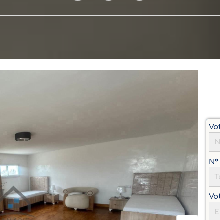
Vo
N° 
Vot