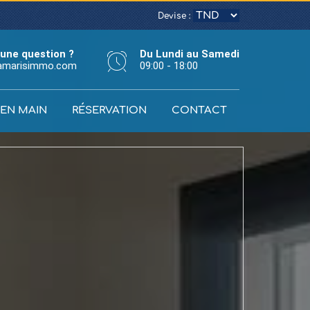
Devise :
une question ?
Du Lundi au Samedi
amarisimmo.com
09:00 - 18:00
 EN MAIN
RÉSERVATION
CONTACT