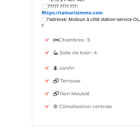
????? ???? ???:
https://tamarisimmo.com
?’adresse: Midoun à côté station-service O
Chambres :
5
Salle de bain :
6
Jardin
Terrasse
Non Meublé
Climatisation centrale