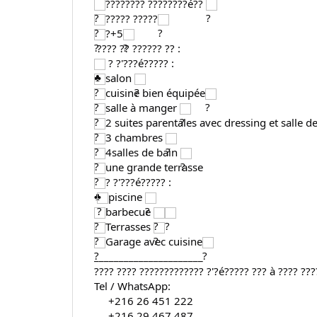
???????? ????????é?? 
????? ?????
?+5
 ???? ?? ?????? ?? :
 ? ?'???é????? :
salon 
cuisine bien équipée
salle à manger 
2 suites parentales avec dressing et salle de
3 chambres 
4salles de bain 
une grande terrasse
? ?'???é????? : 
piscine 
barbecue 
Terrasses 
Garage avec cuisine
______________________
???? ???? ????????????? ?'?é????? ??? à ???? ???
Tel / WhatsApp:  
     ‪‪+216 26 451 222‬‬
     ‪‪+216 29 467 487‬‬