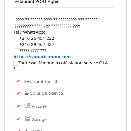
restaurant PORT Aghir
———————————————————————
——-
  ???? ?? ?????? ???? ?? ????????? ??? ?????? 
,????????? ???? ?é? ?????????? ???:
Tel / WhatsApp:  
     +216 26 451 222
     +216 29 467 487
????? ???? ???:
https://tamarisimmo.com
?’adresse: Midoun à côté station-service OLA
Chambres :
3
Salle de bain :
2
Piscine
Garage