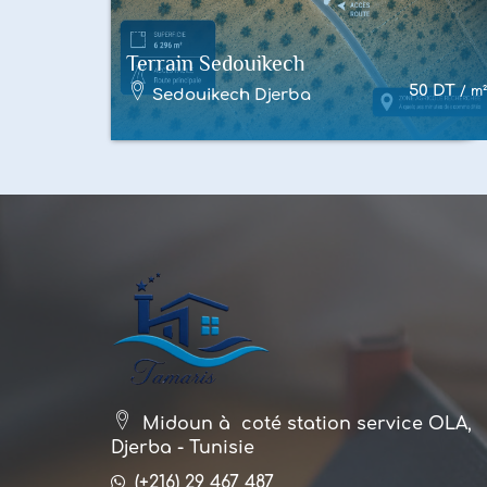
Terrain Sedouikech
Terrain
50
DT
/ m²
Sedouikech Djerba
Midoun à coté station service OLA,
Djerba - Tunisie
(+216) 29 467 487