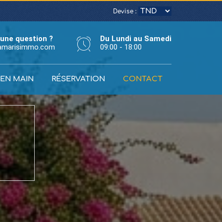
Devise :
une question ?
Du Lundi au Samedi
amarisimmo.com
09:00 - 18:00
 EN MAIN
RÉSERVATION
CONTACT